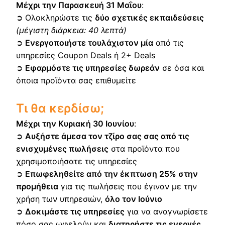
Μέχρι την Παρασκευή 31 Μαΐου
:
➲ Ολοκληρώστε τις
δύο σχετικές εκπαιδεύσεις
(μέγιστη διάρκεια: 40 λεπτά)
➲
Ενεργοποιήστε τουλάχιστον μία
από τις
υπηρεσίες Coupon Deals ή 2+ Deals
➲
Εφαρμόστε τις υπηρεσίες δωρεάν
σε όσα και
όποια προϊόντα σας επιθυμείτε
Τι θα κερδίσω;
Μέχρι την Κυριακή 30 Ιουνίου
:
➲
Αυξήστε άμεσα τον τζίρο σας σας από τις
ενισχυμένες πωλήσεις
στα προϊόντα που
χρησιμοποιήσατε τις υπηρεσίες
➲
Επωφεληθείτε από την έκπτωση 25% στην
προμήθεια
για τις πωλήσεις που έγιναν με την
χρήση των υπηρεσιών,
όλο τον Ιούνιο
➲
Δοκιμάστε τις υπηρεσίες
για να αναγνωρίσετε
πόσο σας ωφελούν και
διατηρήστε τις ενεργές,